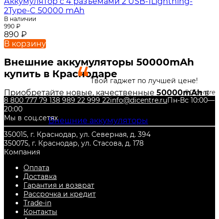
Аккумулятор c 4 разъемами 2 USB-1Lightning-
2Type-C 50000 mAh
В наличии
990
₽
890
₽
В корзину
Внешние аккумуляторы 50000mAh
купить в Краснодаре
Твой гаджет по лучшей цене!
Приобретайте новые, качественные
50000mAh
в
Dicentre
8 800 777 79 13
8 989 22 999 22
info@dicentre.ru
Пн-Вс 10:00—
нашем интернет-магазине DiCENTRE! Также Вы
20:00
можете недорого купить и другие товары из
Мы в соц.сетях
категории
Внешние аккумуляторы
, с гарантией от
производителя, и по самой низкой цене. Всегда
350015, г. Краснодар, ул. Северная, д. 394
есть в наличии в городе
Краснодар
.
350075, г. Краснодар, ул. Стасова, д. 178
Компания
Оплата
Доставка
Гарантия и возврат
Рассрочка и кредит
Trade-in
Контакты