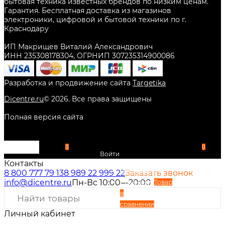
бытовая техника известных брендов по низким ценам.
Гарантия. Бесплатная доставка из магазинов
электроники, цифровой и бытовой техники по г.
Краснодару
ИП Макрищев Виталий Александрович
ИНН 235308178304, ОГРНИП 307235314900086
Разработка и продвижение сайта
Targetika
Dicentre.ru
©
2026
. Все права защищены
Полная версия сайта
0
0
Войти
Контакты
Избранное
8 800 777 79 13
8 989 22 999 22
Заказать звонок
info@dicentre.ru
Пн-Вс 10:00—20:00
Сравнение
Товар
в
сравнении
Личный кабинет
Вход