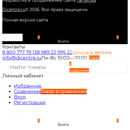
Разработка и продвижение сайта
Targetika
Dicentre.ru
©
2026
. Все права защищены
Полная версия сайта
0
0
Войти
Контакты
Избранное
8 800 777 79 13
8 989 22 999 22
Заказать звонок
info@dicentre.ru
Пн-Вс 10:00—20:00
Сравнение
Товар
в
сравнении
Личный кабинет
Вход
Регистрация
Избранное
Сравнение
Товар в сравнении
Вход
Регистрация
0
0
Войти