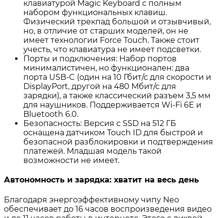
клавиатурой Magic Keyboard с полным
набором функциональных клавиш
.
Физический трекпад большой и отзывчивый,
но, в отличие от старших моделей, он не
имеет технологии Force Touch
. Также стоит
учесть, что клавиатура не имеет подсветки
.
Порты и подключения: Набор портов
минималистичен, но функционален: два
порта USB-C (один на 10 Гбит/с для скорости и
DisplayPort, другой на 480 Мбит/с для
зарядки), а также классический разъем 3,5 мм
для наушников
. Поддерживается Wi-Fi 6E и
Bluetooth 6.0
.
Безопасность: Версия с SSD на 512 ГБ
оснащена датчиком Touch ID для быстрой и
безопасной разблокировки и подтверждения
платежей. Младшая модель такой
возможности не имеет
.
Автономность и зарядка: хватит на весь день
Благодаря энергоэффективному чипу Neo
обеспечивает до 16 часов воспроизведения видео