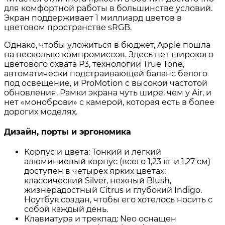
для комфортной работы в большинстве условий
.
Экран поддерживает 1 миллиард цветов в
цветовом пространстве sRGB
.
Однако, чтобы уложиться в бюджет, Apple пошла
на несколько компромиссов. Здесь нет широкого
цветового охвата P3, технологии True Tone,
автоматически подстраивающей баланс белого
под освещение, и ProMotion с высокой частотой
обновления
. Рамки экрана чуть шире, чем у Air, и
нет «моноброви» с камерой, которая есть в более
дорогих моделях
.
Дизайн, порты и эргономика
Корпус и цвета: Тонкий и легкий
алюминиевый корпус (всего 1,23 кг и 1,27 см)
доступен в четырех ярких цветах:
классический Silver, нежный Blush,
жизнерадостный Citrus и глубокий Indigo
.
Ноутбук создан, чтобы его хотелось носить с
собой каждый день.
Клавиатура и трекпад: Neo оснащен