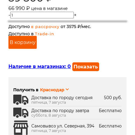
66 990
₽
цена в магазине
-
+
Доступно
от 3575 ₽/мес.
в рассрочку
Доступно в
Trade-in
В корзину
Наличие в магазинах:
0
Показать
г. Краснодар, ул. Северная,
В наличии
392:
Получить в
Краснодар
г. Краснодар, ТК Медиаплаза:
В наличии
Доставка по городу сегодня
500 руб.
пятница, 7 августа
Доставка по городу завтра
Бесплатно
суббота, 8 августа
Самовывоз ул. Северная, 394
Бесплатно
пятница, 7 августа