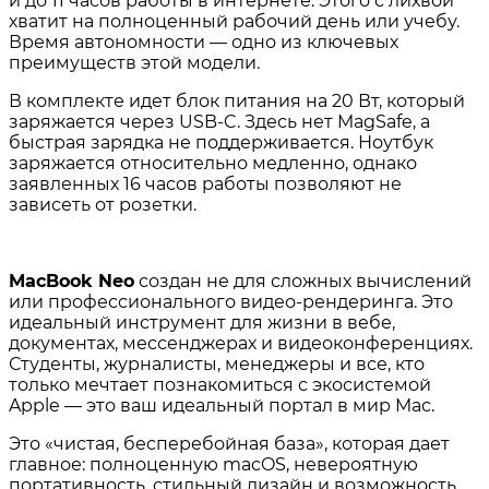
и до 11 часов работы в интернете
. Этого с лихвой
хватит на полноценный рабочий день или учебу.
Время автономности — одно из ключевых
преимуществ этой модели.
В комплекте идет блок питания на 20 Вт, который
заряжается через USB-C. Здесь нет MagSafe, а
быстрая зарядка не поддерживается
. Ноутбук
заряжается относительно медленно, однако
заявленных 16 часов работы позволяют не
зависеть от розетки.
MacBook Neo
создан не для сложных вычислений
или профессионального видео-рендеринга. Это
идеальный инструмент для жизни в вебе,
документах, мессенджерах и видеоконференциях.
Студенты, журналисты, менеджеры и все, кто
только мечтает познакомиться с экосистемой
Apple — это ваш идеальный портал в мир Mac.
Это «чистая, бесперебойная база», которая дает
главное: полноценную macOS, невероятную
портативность, стильный дизайн и возможность