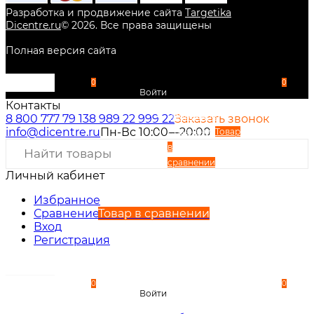
Разработка и продвижение сайта
Targetika
Dicentre.ru
©
2026
. Все права защищены
Полная версия сайта
0
0
Войти
Контакты
Избранное
8 800 777 79 13
8 989 22 999 22
Заказать звонок
info@dicentre.ru
Пн-Вс 10:00—20:00
Сравнение
Товар
в
сравнении
Личный кабинет
Вход
Регистрация
Избранное
Сравнение
Товар в сравнении
Вход
Регистрация
0
0
Войти