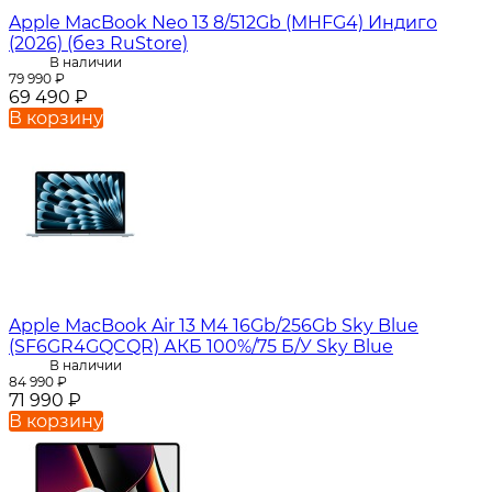
Apple MacBook Neo 13 8/512Gb (MHFG4) Индиго
(2026) (без RuStore)
В наличии
79 990
₽
69 490
₽
В корзину
Apple MacBook Air 13 M4 16Gb/256Gb Sky Blue
(SF6GR4GQCQR) АКБ 100%/75 Б/У Sky Blue
В наличии
84 990
₽
71 990
₽
В корзину