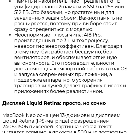
Память и накопитель: Neo предлагает 8 ГБ
унифицированной памяти и SSD на 256 или
512 ГБ
. Это базовый, но достаточный для
заявленных задач объем. Важно: память не
расширяется, поэтому при выборе стоит
сразу определиться с моделью
.
Неоспоримые плюсы чипа: A18 Pro,
произведенный по 3-нм техпроцессу,
невероятно энергоэффективен. Благодаря
этому ноутбук работает бесшумно, без
вентиляторов
, и обеспечивает отличную
автономность. Его производительности
достаточно для комфортной работы в macOS
и запуска современных приложений, а
поддержка аппаратного ускорения
трассировки лучей делает графику в играх и
приложениях более реалистичной
.
Дисплей Liquid Retina: просто, но сочно
MacBook Neo оснащен 13-дюймовым дисплеем
Liquid Retina (IPS-матрица) с разрешением
2408×1506 пикселей
. Картинка четкая, текст
читается отлично, а яркости в 500 нит достаточно