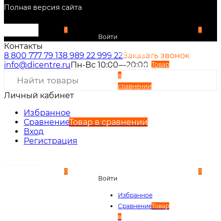
Полная версия сайта
0
0
Войти
Контакты
Избранное
8 800 777 79 13
8 989 22 999 22
Заказать звонок
info@dicentre.ru
Пн-Вс 10:00—20:00
Сравнение
Товар
в
сравнении
Личный кабинет
Вход
Регистрация
Избранное
Сравнение
Товар в сравнении
Вход
Регистрация
0
0
Войти
Избранное
Сравнение
Товар
в