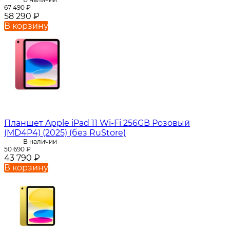
67 490
₽
58 290
₽
В корзину
Планшет Apple iPad 11 Wi-Fi 256GB Розовый
(MD4P4) (2025) (без RuStore)
В наличии
50 690
₽
43 790
₽
В корзину