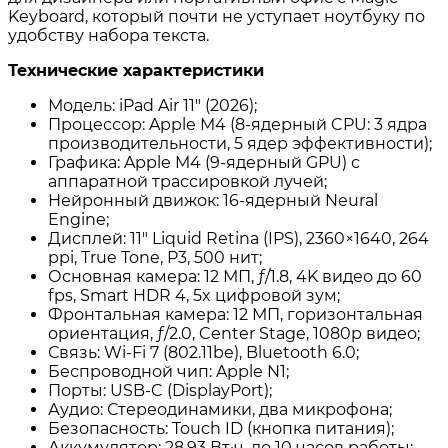
Keyboard, который почти не уступает ноутбуку по
удобству набора текста.
Технические характеристики
Модель: iPad Air 11″ (2026);
Процессор: Apple M4 (8‑ядерный CPU: 3 ядра
производительности, 5 ядер эффективности);
Графика: Apple M4 (9‑ядерный GPU) с
аппаратной трассировкой лучей;
Нейронный движок: 16‑ядерный Neural
Engine;
Дисплей: 11″ Liquid Retina (IPS), 2360×1640, 264
ppi, True Tone, P3, 500 нит;
Основная камера: 12 МП, ƒ/1.8, 4K видео до 60
fps, Smart HDR 4, 5x цифровой зум;
Фронтальная камера: 12 МП, горизонтальная
ориентация, ƒ/2.0, Center Stage, 1080p видео;
Связь: Wi‑Fi 7 (802.11be), Bluetooth 6.0;
Беспроводной чип: Apple N1;
Порты: USB‑C (DisplayPort);
Аудио: Стереодинамики, два микрофона;
Безопасность: Touch ID (кнопка питания);
Аккумулятор: 28,93 Вт·ч, до 10 часов работы;