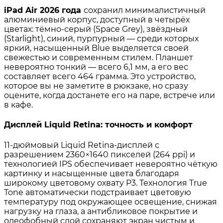
iPad Air 2026 года
сохранил минималистичный
алюминиевый корпус, доступный в четырёх
цветах: тёмно-серый (Space Grey), звёздный
(Starlight), синий, пурпурный — среди которых
яркий, насыщенный Blue выделяется своей
свежестью и современным стилем. Планшет
невероятно тонкий — всего 6,1 мм, а его вес
составляет всего 464 грамма. Это устройство,
которое вы не заметите в рюкзаке, но сразу
оцените, когда достанете его на паре, встрече или
в кафе.
Дисплей Liquid Retina: точность и комфорт
11‑дюймовый Liquid Retina‑дисплей с
разрешением 2360×1640 пикселей (264 ppi) и
технологией IPS обеспечивает невероятно чёткую
картинку и насыщенные цвета благодаря
широкому цветовому охвату P3. Технология True
Tone автоматически подстраивает цветовую
температуру под окружающее освещение, снижая
нагрузку на глаза, а антибликовое покрытие и
олеофобный слой сохраняют экран чистым и