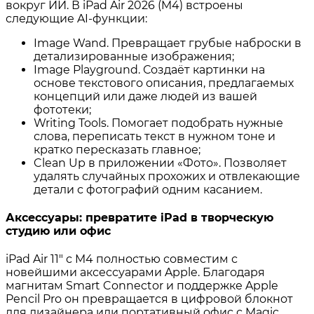
вокруг ИИ. В iPad Air 2026 (M4) встроены
следующие AI-функции:
Image Wand. Превращает грубые наброски в
детализированные изображения;
Image Playground. Создаёт картинки на
основе текстового описания, предлагаемых
концепций или даже людей из вашей
фототеки;
Writing Tools. Помогает подобрать нужные
слова, переписать текст в нужном тоне и
кратко пересказать главное;
Clean Up в приложении «Фото». Позволяет
удалять случайных прохожих и отвлекающие
детали с фотографий одним касанием.
Аксессуары: превратите iPad в творческую
студию или офис
iPad Air 11″ с M4 полностью совместим с
новейшими аксессуарами Apple. Благодаря
магнитам Smart Connector и поддержке Apple
Pencil Pro он превращается в цифровой блокнот
для дизайнера или портативный офис с Magic