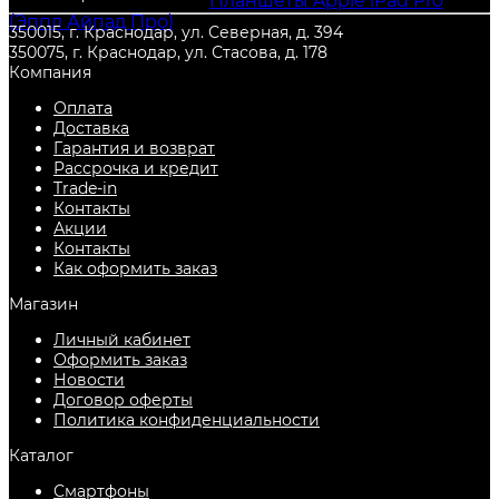
товары из категории
Планшеты Apple iPad Pro
(Эппл Айпад Про)
, с гарантией от производителя, и
350015, г. Краснодар, ул. Северная, д. 394
по самой низкой цене. Всегда есть в наличии в
350075, г. Краснодар, ул. Стасова, д. 178
городе
Краснодар
.
Компания
Оплата
Доставка
Гарантия и возврат
Рассрочка и кредит
Trade-in
Контакты
Акции
Контакты
Как оформить заказ
Магазин
Личный кабинет
Оформить заказ
Новости
Договор оферты
Политика конфиденциальности
Каталог
Смартфоны