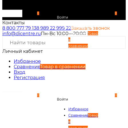
0
0
Войти
Контакты
Избранное
8 800 777 79 13
8 989 22 999 22
Заказать звонок
info@dicentre.ru
Пн-Вс 10:00—20:00
Сравнение
Товар
в
сравнении
Личный кабинет
Вход
Регистрация
Избранное
Сравнение
Товар в сравнении
Вход
Регистрация
0
0
Войти
Избранное
Сравнение
Товар
в
сравнении