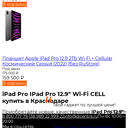
В корзину
Планшет Apple iPad Pro 12.9 2Tb Wi-Fi + Cellular
Космический Серый (2022) (без RuStore)
Под заказ
175 000
₽
159 500
₽
В корзину
iPad Pro IPad Pro 12.9" Wi-Fi CELL
купить в Краснодаре
Твой гаджет по лучшей цене!
Приобретайте новые, качественные
iPad Pro 12.9"
Dicentre
8 800 777 79 13
8 989 22 999 22
info@dicentre.ru
Пн-Вс 10:00—
Wi-Fi CELL
в нашем интернет-магазине DiCENTRE!
20:00
Также Вы можете недорого купить и другие
Мы в соц.сетях