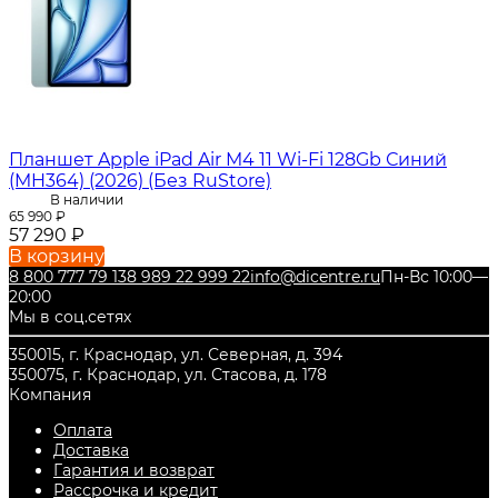
Планшет Apple iPad Air M4 11 Wi-Fi 128Gb Синий
(MH364) (2026) (Без RuStore)
В наличии
65 990
₽
57 290
₽
В корзину
8 800 777 79 13
8 989 22 999 22
info@dicentre.ru
Пн-Вс 10:00—
20:00
Мы в соц.сетях
350015, г. Краснодар, ул. Северная, д. 394
350075, г. Краснодар, ул. Стасова, д. 178
Компания
Оплата
Доставка
Гарантия и возврат
Рассрочка и кредит