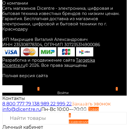
О компании
Сеть магазинов Dicentre - электроника, цифровая и
бытовая техника известных брендов по низким ценам.
Гарантия. Бесплатная доставка из магазинов
электроники, цифровой и бытовой техники по г.
Краснодару
ИП Макрищев Виталий Александрович
ИНН 235308178304, ОГРНИП 307235314900086
Разработка и продвижение сайта
Targetika
Dicentre.ru
©
2026
. Все права защищены
Полная версия сайта
0
0
Войти
Контакты
Избранное
8 800 777 79 13
8 989 22 999 22
Заказать звонок
info@dicentre.ru
Пн-Вс 10:00—20:00
Сравнение
Товар
в
сравнении
Личный кабинет
Вход