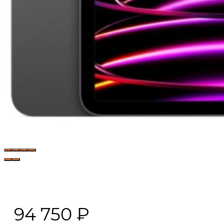
94 750
₽