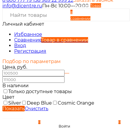
8 800 777 79 13
8 989 22 999 22
Заказать звонок
info@dicentre.ru
Пн-Вс 10:00—20:00
Сравнение
Товар
в
сравнении
Личный кабинет
Вход
Регистрация
Избранное
Сравнение
Товар в сравнении
Вход
Регистрация
Подбор по параметрам
Цена, руб.
—
В наличии
Только доступные товары
Цвет
Silver
Deep Blue
Cosmic Orange
Показать
Очистить
0
0
Войти