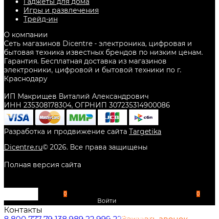
Гаджеты для дома
Игры и развлечения
Трейд-ин
О компании
Сеть магазинов Dicentre - электроника, цифровая и
бытовая техника известных брендов по низким ценам.
Гарантия. Бесплатная доставка из магазинов
электроники, цифровой и бытовой техники по г.
Краснодару
ИП Макрищев Виталий Александрович
ИНН 235308178304, ОГРНИП 307235314900086
Разработка и продвижение сайта
Targetika
Dicentre.ru
©
2026
. Все права защищены
Полная версия сайта
0
0
Войти
Контакты
Избранное