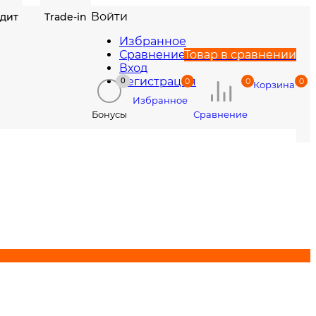
Войти
едит
Trade-in
Избранное
Сравнение
Товар в сравнении
Вход
Регистрация
0
0
0
0
Корзина
Избранное
Сравнение
Бонусы