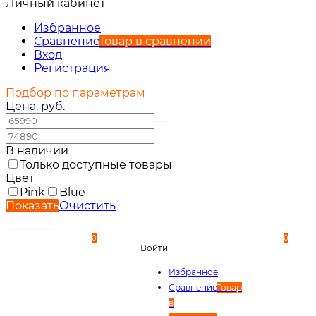
Личный кабинет
Вход
Регистрация
Избранное
Сравнение
Товар в сравнении
Вход
Регистрация
Подбор по параметрам
Цена, руб.
—
В наличии
Только доступные товары
Цвет
Pink
Blue
Показать
Очистить
0
0
Войти
Избранное
Сравнение
Товар
в