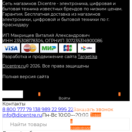
Сеть магазинов Dicentre - электроника, цифровая и
бытовая техника известных брендов по низким ценам.
Гарантия. Бесплатная доставка из магазинов
электроники, цифровой и бытовой техники по г.
Краснодару
ИП Макрищев Виталий Александрович
ИНН 235308178304, ОГРНИП 307235314900086
Разработка и продвижение сайта
Targetika
Dicentre.ru
©
2026
. Все права защищены
Полная версия сайта
0
0
Войти
Контакты
Избранное
8 800 777 79 13
8 989 22 999 22
Заказать звонок
info@dicentre.ru
Пн-Вс 10:00—20:00
Сравнение
Товар
в
сравнении