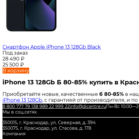
Смартфон Apple iPhone 13 128Gb Black
Под заказ
28 490
₽
25 500
₽
В корзину
iPhone 13 128Gb Б 80-85% купить в Кра
Приобретайте новые, качественные
б 80-85%
в наш
iPhone 13 128Gb
, с гарантией от производителя, и п
8 800 777 79 13
8 989 22 999 22
info@dicentre.ru
Пн-Вс 10:00—2
Мы в соц.сетях
350015, г. Краснодар, ул. Северная, д. 394
350075, г. Краснодар, ул. Стасова, д. 178
Компания