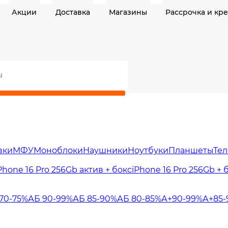
Акции
Доставка
Магазины
Рассрочка и кр
вки
МФУ
Моноблоки
Наушники
Ноутбуки
Планшеты
Те
Phone 16 Pro 256Gb актив + бокс
iPhone 16 Pro 256Gb + 
 70-75%
АБ 90-99%
АБ 85-90%
АБ 80-85%
А+90-99%
А+85-