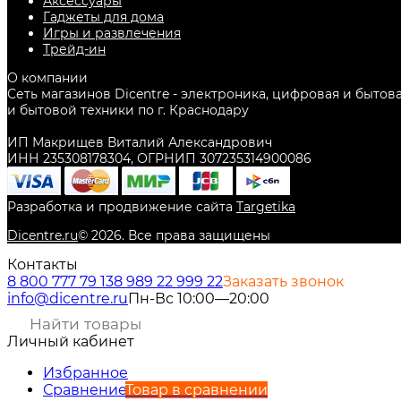
Аксессуары
Гаджеты для дома
Игры и развлечения
Трейд-ин
О компании
Сеть магазинов Dicentre - электроника, цифровая и бытов
и бытовой техники по г. Краснодару
ИП Макрищев Виталий Александрович
ИНН 235308178304, ОГРНИП 307235314900086
Разработка и продвижение сайта
Targetika
Dicentre.ru
©
2026
. Все права защищены
Контакты
8 800 777 79 13
8 989 22 999 22
Заказать звонок
info@dicentre.ru
Пн-Вс 10:00—20:00
Личный кабинет
Избранное
Сравнение
Товар в сравнении