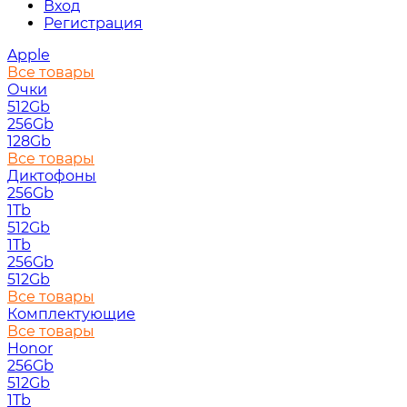
Вход
Регистрация
Apple
Все товары
Очки
512Gb
256Gb
128Gb
Все товары
Диктофоны
256Gb
1Tb
512Gb
1Tb
256Gb
512Gb
Все товары
Комплектующие
Все товары
Honor
256Gb
512Gb
1Tb