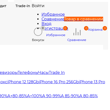
Войти
едит
Trade-in
Избранное
Сравнение
Товар в сравнении
Вход
Регистрация
0
0
0
0
Корзина
Избранное
Сравнение
Бонусы
левизоры
Телефоны
Часы
Trade In
бокс
iPhone 12 128Gb
iPhone 16 Pro 256Gb
iPhone 13 Pro
90%
А+80-85%
А+100%
А 90-99%
А 85-90%
А 80-85%