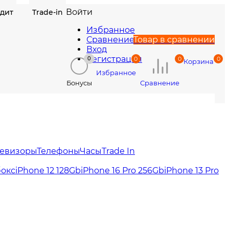
Войти
едит
Trade-in
Избранное
Сравнение
Товар в сравнении
Вход
Регистрация
0
0
0
0
Корзина
Избранное
Сравнение
Бонусы
левизоры
Телефоны
Часы
Trade In
бокс
iPhone 12 128Gb
iPhone 16 Pro 256Gb
iPhone 13 Pro