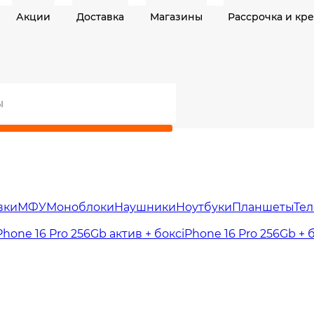
Акции
Доставка
Магазины
Рассрочка и кр
вки
МФУ
Моноблоки
Наушники
Ноутбуки
Планшеты
Те
Phone 16 Pro 256Gb актив + бокс
iPhone 16 Pro 256Gb + 