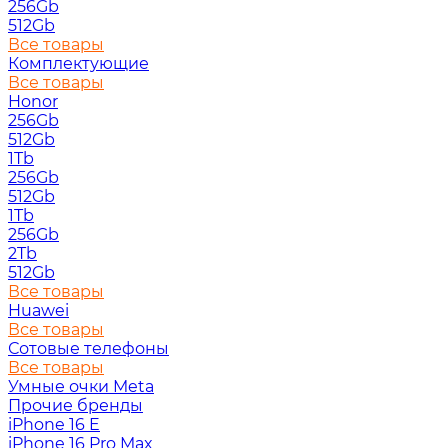
256Gb
512Gb
Все товары
Комплектующие
Все товары
Honor
256Gb
512Gb
1Tb
256Gb
512Gb
1Tb
256Gb
2Tb
512Gb
Все товары
Huawei
Все товары
Сотовые телефоны
Все товары
Умные очки Meta
Прочие бренды
iPhone 16 E
iPhone 16 Pro Max