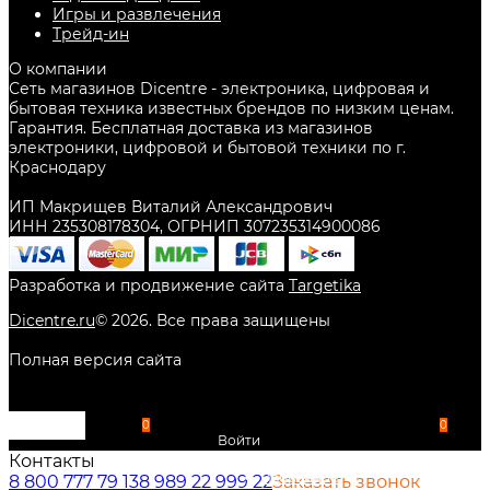
Игры и развлечения
Трейд-ин
О компании
Сеть магазинов Dicentre - электроника, цифровая и
бытовая техника известных брендов по низким ценам.
Гарантия. Бесплатная доставка из магазинов
электроники, цифровой и бытовой техники по г.
Краснодару
ИП Макрищев Виталий Александрович
ИНН 235308178304, ОГРНИП 307235314900086
Разработка и продвижение сайта
Targetika
Dicentre.ru
©
2026
. Все права защищены
Полная версия сайта
0
0
Войти
Контакты
Избранное
8 800 777 79 13
8 989 22 999 22
Заказать звонок