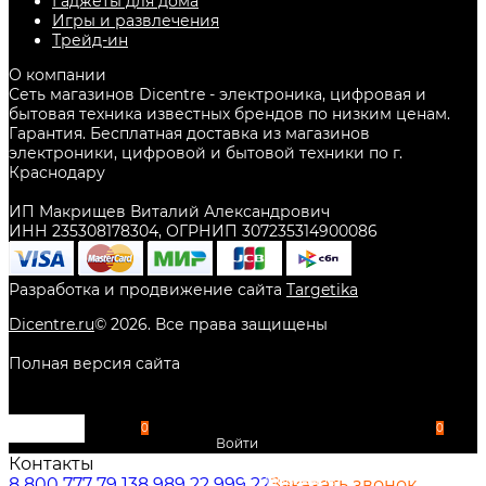
Гаджеты для дома
Игры и развлечения
Трейд-ин
О компании
Сеть магазинов Dicentre - электроника, цифровая и
бытовая техника известных брендов по низким ценам.
Гарантия. Бесплатная доставка из магазинов
электроники, цифровой и бытовой техники по г.
Краснодару
ИП Макрищев Виталий Александрович
ИНН 235308178304, ОГРНИП 307235314900086
Разработка и продвижение сайта
Targetika
Dicentre.ru
©
2026
. Все права защищены
Полная версия сайта
0
0
Войти
Контакты
Избранное
8 800 777 79 13
8 989 22 999 22
Заказать звонок