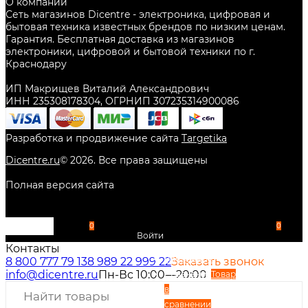
О компании
Сеть магазинов Dicentre - электроника, цифровая и
бытовая техника известных брендов по низким ценам.
Гарантия. Бесплатная доставка из магазинов
электроники, цифровой и бытовой техники по г.
Краснодару
ИП Макрищев Виталий Александрович
ИНН 235308178304, ОГРНИП 307235314900086
Разработка и продвижение сайта
Targetika
Dicentre.ru
©
2026
. Все права защищены
Полная версия сайта
0
0
Войти
Контакты
Избранное
8 800 777 79 13
8 989 22 999 22
Заказать звонок
info@dicentre.ru
Пн-Вс 10:00—20:00
Сравнение
Товар
в
сравнении