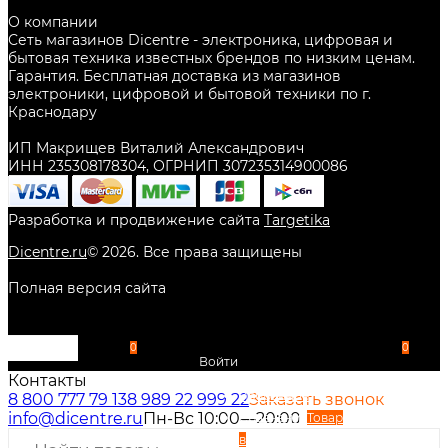
О компании
Сеть магазинов Dicentre - электроника, цифровая и
бытовая техника известных брендов по низким ценам.
Гарантия. Бесплатная доставка из магазинов
электроники, цифровой и бытовой техники по г.
Краснодару
ИП Макрищев Виталий Александрович
ИНН 235308178304, ОГРНИП 307235314900086
Разработка и продвижение сайта
Targetika
Dicentre.ru
©
2026
. Все права защищены
Полная версия сайта
0
0
Войти
Контакты
Избранное
8 800 777 79 13
8 989 22 999 22
Заказать звонок
info@dicentre.ru
Пн-Вс 10:00—20:00
Сравнение
Товар
в