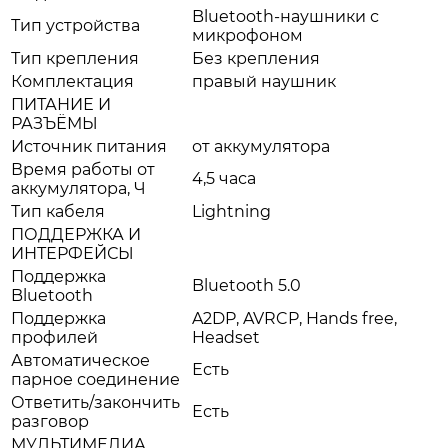
Bluetooth-наушники с
Тип устройства
микрофоном
Тип крепления
Без крепления
Комплектация
правый наушник
ПИТАНИЕ И
РАЗЪЁМЫ
Источник питания
от аккумулятора
Время работы от
4,5 часа
аккумулятора, Ч
Тип кабеля
Lightning
ПОДДЕРЖКА И
ИНТЕРФЕЙСЫ
Поддержка
Bluetooth 5.0
Bluetooth
Поддержка
A2DP, AVRCP, Hands free,
профилей
Headset
Автоматическое
Есть
парное соединение
Ответить/закончить
Есть
разговор
МУЛЬТИМЕДИА