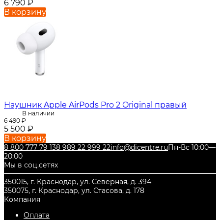
6 790
₽
В корзину
Наушник Apple AirPods Pro 2 Original правый
В наличии
6 490
₽
5 500
₽
В корзину
8 800 777 79 13
8 989 22 999 22
info@dicentre.ru
Пн-Вс 10:00—
20:00
Мы в соц.сетях
350015, г. Краснодар, ул. Северная, д. 394
350075, г. Краснодар, ул. Стасова, д. 178
Компания
Оплата