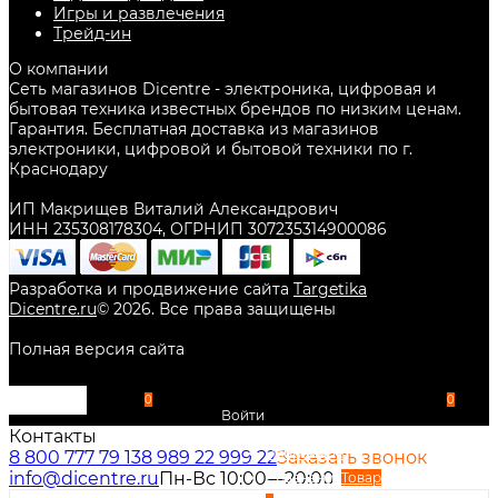
Игры и развлечения
Трейд-ин
О компании
Сеть магазинов Dicentre - электроника, цифровая и
бытовая техника известных брендов по низким ценам.
Гарантия. Бесплатная доставка из магазинов
электроники, цифровой и бытовой техники по г.
Краснодару
ИП Макрищев Виталий Александрович
ИНН 235308178304, ОГРНИП 307235314900086
Разработка и продвижение сайта
Targetika
Dicentre.ru
©
2026
. Все права защищены
Полная версия сайта
0
0
Войти
Контакты
Избранное
8 800 777 79 13
8 989 22 999 22
Заказать звонок
info@dicentre.ru
Пн-Вс 10:00—20:00
Сравнение
Товар