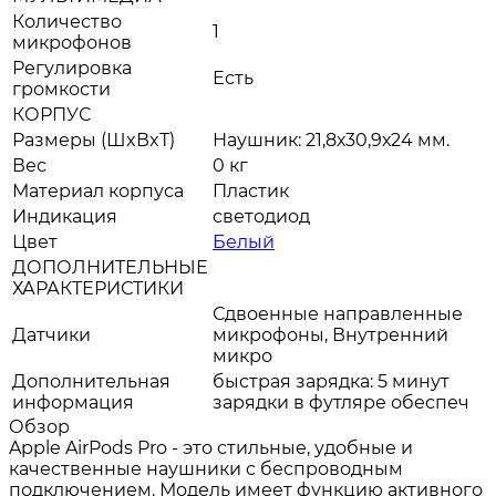
Количество
1
микрофонов
Регулировка
Есть
громкости
КОРПУС
Размеры (ШxВxТ)
Наушник: 21,8х30,9х24 мм.
Вес
0 кг
Материал корпуса
Пластик
Индикация
светодиод
Цвет
Белый
ДОПОЛНИТЕЛЬНЫЕ
ХАРАКТЕРИСТИКИ
Сдвоенные направленные
Датчики
микрофоны, Внутренний
микро
Дополнительная
быстрая зарядка: 5 минут
информация
зарядки в футляре обеспеч
Обзор
Apple AirPods Pro - это стильные, удобные и
качественные наушники с беспроводным
подключением. Модель имеет функцию активного