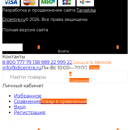
Разработка и продвижение сайта
Targetika
Dicentre.ru
©
2026
. Все права защищены
Полная версия сайта
0
0
Войти
Контакты
Избранное
8 800 777 79 13
8 989 22 999 22
Заказать звонок
info@dicentre.ru
Пн-Вс 10:00—20:00
Сравнение
Товар
в
сравнении
Личный кабинет
Вход
Регистрация
Избранное
Сравнение
Товар в сравнении
Вход
Регистрация