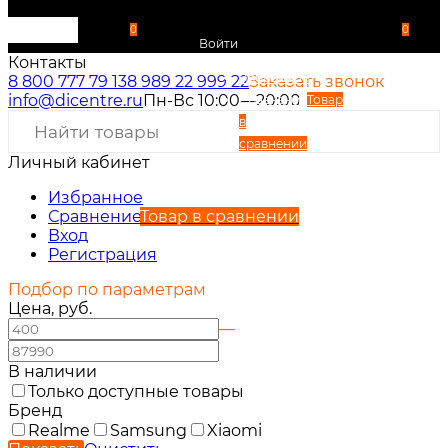
0
0
Войти
Контакты
Избранное
8 800 777 79 13
8 989 22 999 22
Заказать звонок
info@dicentre.ru
Пн-Вс 10:00—20:00
Сравнение
Товар
в
сравнении
Личный кабинет
Вход
Регистрация
Избранное
Сравнение
Товар в сравнении
Вход
Регистрация
Подбор по параметрам
Цена, руб.
—
В наличии
Только доступные товары
Бренд
Realme
Samsung
Xiaomi