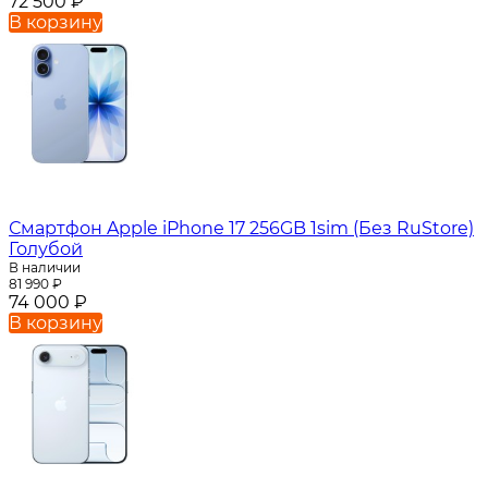
72 500
₽
В корзину
Смартфон Apple iPhone 17 256GB 1sim (Без RuStore)
Голубой
В наличии
81 990
₽
74 000
₽
В корзину