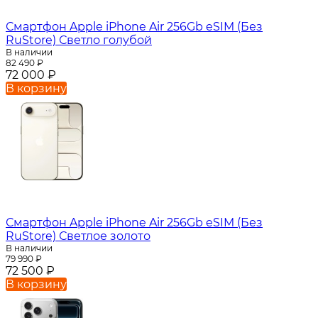
Смартфон Apple iPhone Air 256Gb eSIM (Без
RuStore) Светло голубой
В наличии
82 490
₽
72 000
₽
В корзину
Смартфон Apple iPhone Air 256Gb eSIM (Без
RuStore) Светлое золото
В наличии
79 990
₽
72 500
₽
В корзину