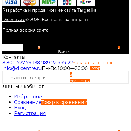
Разработка и продвижение сайта
Targetika
Dicentre.ru
©
2026
. Все права защищены
Полная версия сайта
0
0
Войти
Контакты
Избранное
8 800 777 79 13
8 989 22 999 22
Заказать звонок
info@dicentre.ru
Пн-Вс 10:00—20:00
Сравнение
Товар
в
сравнении
Личный кабинет
Вход
Регистрация
Избранное
Сравнение
Товар в сравнении
Вход
Регистрация