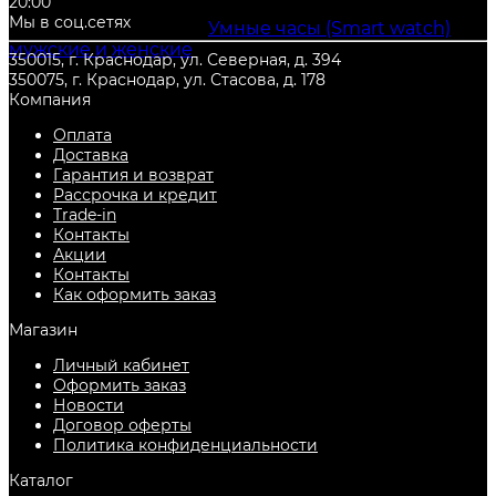
20:00
Также Вы можете недорого купить и другие
Мы в соц.сетях
товары из категории
Умные часы (Smart watch)
мужские и женские
, с гарантией от
350015, г. Краснодар, ул. Северная, д. 394
производителя, и по самой низкой цене. Всегда
350075, г. Краснодар, ул. Стасова, д. 178
есть в наличии в городе
Краснодар
.
Компания
Оплата
Доставка
Гарантия и возврат
Рассрочка и кредит
Trade-in
Контакты
Акции
Контакты
Как оформить заказ
Магазин
Личный кабинет
Оформить заказ
Новости
Договор оферты
Политика конфиденциальности
Каталог