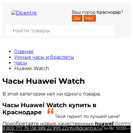
Ваш город
Краснодар
?
Главная
Умные часы и браслеты
Часы
Huawei Watch
Часы Huawei Watch
В этой категории нет ни одного товара.
Часы Huawei Watch купить в
Краснодаре
Твой гаджет по лучшей цене!
Приобретайте новые, качественные
huawei
Dicentre
8 800 777 79 13
8 989 22 999 22
info@dicentre.ru
Пн-Вс 10:00—
Watch
в нашем интернет-магазине DiCENTRE!