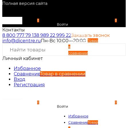
Полная версия сайта
0
0
Войти
Контакты
Избранное
8 800 777 79 13
8 989 22 999 22
Заказать звонок
info@dicentre.ru
Пн-Вс 10:00—20:00
Сравнение
Товар
в
сравнении
Личный кабинет
Вход
Регистрация
Избранное
Сравнение
Товар в сравнении
Вход
Регистрация
0
0
Войти
Избранное
Сравнение
Товар