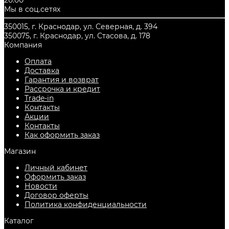
20:00
цене. Всегда есть в наличии в городе
Краснодар
.
Мы в соц.сетях
350015, г. Краснодар, ул. Северная, д. 394
350075, г. Краснодар, ул. Стасова, д. 178
Компания
Оплата
Доставка
Гарантия и возврат
Рассрочка и кредит
Trade-in
Контакты
Акции
Контакты
Как оформить заказ
Магазин
Личный кабинет
Оформить заказ
Новости
Договор оферты
Политика конфиденциальности
Каталог