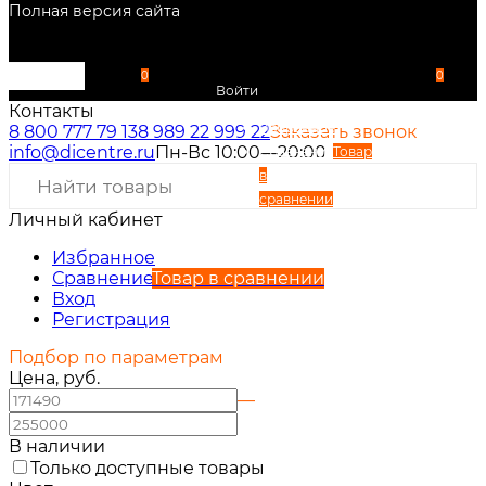
Полная версия сайта
0
0
Войти
Контакты
Избранное
8 800 777 79 13
8 989 22 999 22
Заказать звонок
info@dicentre.ru
Пн-Вс 10:00—20:00
Сравнение
Товар
в
сравнении
Личный кабинет
Вход
Регистрация
Избранное
Сравнение
Товар в сравнении
Вход
Регистрация
Подбор по параметрам
Цена, руб.
—
В наличии
Только доступные товары