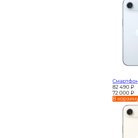
Смартфон 
82 490
₽
72 000
₽
В корзин