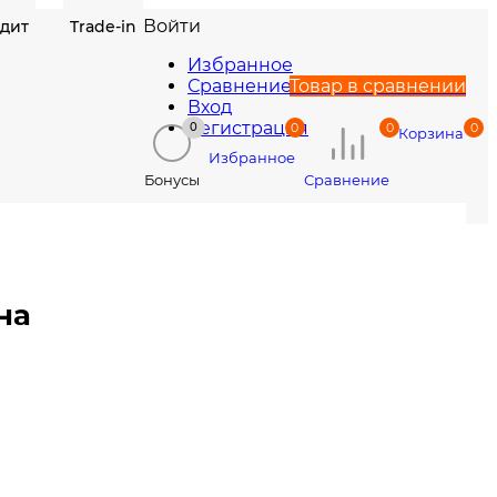
Войти
едит
Trade-in
Избранное
Сравнение
Товар в сравнении
Вход
Регистрация
0
0
0
0
Корзина
Избранное
Сравнение
Бонусы
на