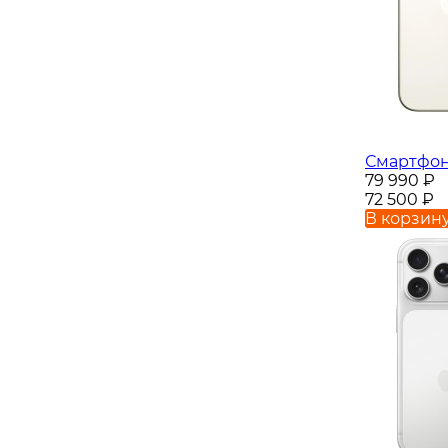
Смартфон 
79 990
₽
72 500
₽
В корзин