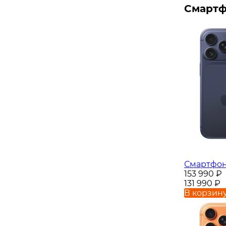
Смартф
Смартфон 
153 990
₽
131 990
₽
В корзин