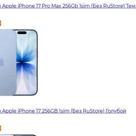
Apple iPhone 17 Pro Max 256Gb 1sim (Без RuStore) Те
у
Apple iPhone 17 256GB 1sim (Без RuStore) Голубой
у