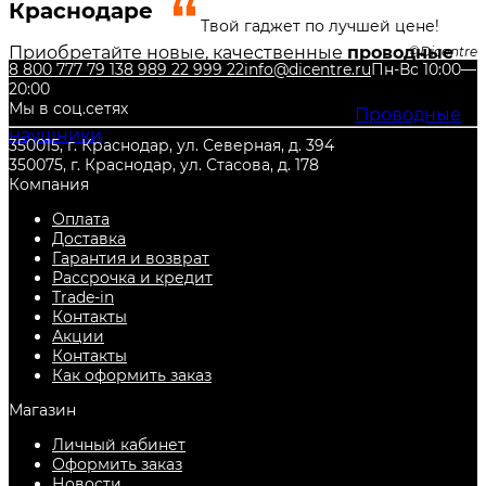
Краснодаре
Твой гаджет по лучшей цене!
Приобретайте новые, качественные
проводные
Dicentre
8 800 777 79 13
8 989 22 999 22
info@dicentre.ru
Пн-Вс 10:00—
накладные наушники
в нашем интернет-
20:00
магазине DiCENTRE! Также Вы можете недорого
Мы в соц.сетях
купить и другие товары из категории
Проводные
наушники
, с гарантией от производителя, и по
350015, г. Краснодар, ул. Северная, д. 394
самой низкой цене. Всегда есть в наличии в
350075, г. Краснодар, ул. Стасова, д. 178
городе
Краснодар
.
Компания
Оплата
Доставка
Гарантия и возврат
Рассрочка и кредит
Trade-in
Контакты
Акции
Контакты
Как оформить заказ
Магазин
Личный кабинет
Оформить заказ
Новости