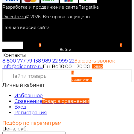
Разработка и продвижение сайта
Targetika
Dicentre.ru
©
2026
. Все права защищены
Полная версия сайта
0
0
Войти
Контакты
Избранное
8 800 777 79 13
8 989 22 999 22
Заказать звонок
info@dicentre.ru
Пн-Вс 10:00—20:00
Сравнение
Товар
в
сравнении
Личный кабинет
Вход
Регистрация
Избранное
Сравнение
Товар в сравнении
Вход
Регистрация
Подбор по параметрам
Цена, руб.