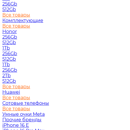
256Gb
512Gb
Все товары
Комплектующие
Все товары
Honor
256Gb
512Gb
1Tb
256Gb
512Gb
1Tb
256Gb
2Tb
512Gb
Все товары
Huawei
Все товары
Сотовые телефоны
Все товары
Умные очки Meta
Прочие бренды
iPhone 16 E