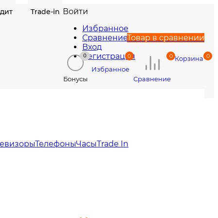
Войти
едит
Trade-in
Избранное
Сравнение
Товар в сравнении
Вход
Регистрация
0
0
0
0
Корзина
Избранное
Сравнение
Бонусы
левизоры
Телефоны
Часы
Trade In