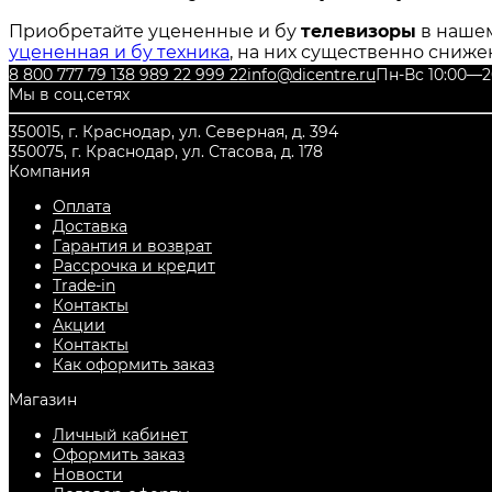
Приобретайте уцененные и бу
телевизоры
в нашем
уцененная и бу техника
, на них существенно сниже
вашем городе
Краснодар
.
8 800 777 79 13
8 989 22 999 22
info@dicentre.ru
Пн-Вс 10:00—2
Мы в соц.сетях
350015, г. Краснодар, ул. Северная, д. 394
350075, г. Краснодар, ул. Стасова, д. 178
Компания
Оплата
Доставка
Гарантия и возврат
Рассрочка и кредит
Trade-in
Контакты
Акции
Контакты
Как оформить заказ
Магазин
Личный кабинет
Оформить заказ
Новости