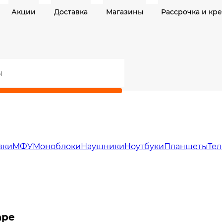
Акции
Доставка
Магазины
Рассрочка и кр
вки
МФУ
Моноблоки
Наушники
Ноутбуки
Планшеты
Те
аре