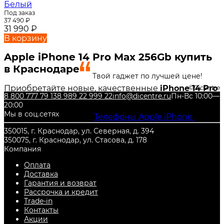
Белый
Под заказ
37 490
₽
31 990
₽
В корзину
Apple iPhone 14 Pro Max 256Gb купить
в Краснодаре
Твой гаджет по лучшей цене!
Приобретайте новые, качественные
iPhone 14 Pro
Dicentre
8 800 777 79 13
8 989 22 999 22
info@dicentre.ru
Пн-Вс 10:00—
Max 256Gb
в нашем интернет-магазине DiCENTRE!
20:00
Также Вы можете недорого купить и другие
Мы в соц.сетях
товары из категории
Телефоны Apple iPhone
, с
гарантией от производителя, и по самой низкой
350015, г. Краснодар, ул. Северная, д. 394
цене. Всегда есть в наличии в городе
Краснодар
.
350075, г. Краснодар, ул. Стасова, д. 178
Компания
Оплата
Доставка
Гарантия и возврат
Рассрочка и кредит
Trade-in
Контакты
Акции