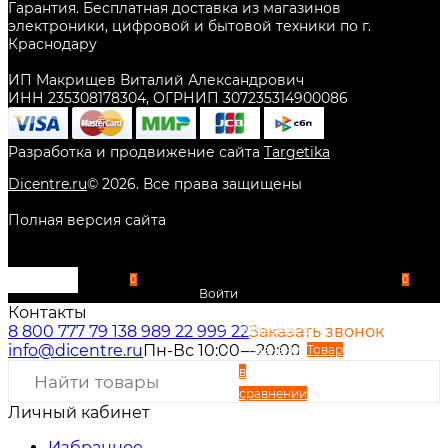
Гарантия. Бесплатная доставка из магазинов
электроники, цифровой и бытовой техники по г.
Краснодару
ИП Макрищев Виталий Александрович
ИНН 235308178304, ОГРНИП 307235314900086
Разработка и продвижение сайта
Targetika
Dicentre.ru
©
2026
. Все права защищены
Полная версия сайта
0
0
Войти
Контакты
Избранное
8 800 777 79 13
8 989 22 999 22
Заказать звонок
info@dicentre.ru
Пн-Вс 10:00—20:00
Сравнение
Товар
в
сравнении
Личный кабинет
Вход
Регистрация
Избранное