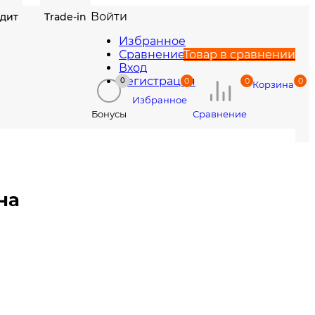
Войти
едит
Trade-in
Избранное
Сравнение
Товар в сравнении
Вход
Регистрация
0
0
0
0
Корзина
Избранное
Сравнение
Бонусы
на