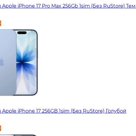
Apple iPhone 17 Pro Max 256Gb 1sim (Без RuStore) Те
у
Apple iPhone 17 256GB 1sim (Без RuStore) Голубой
у