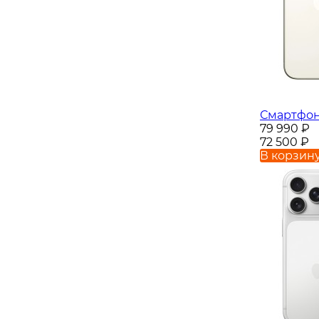
Смартфон 
79 990
₽
72 500
₽
В корзин