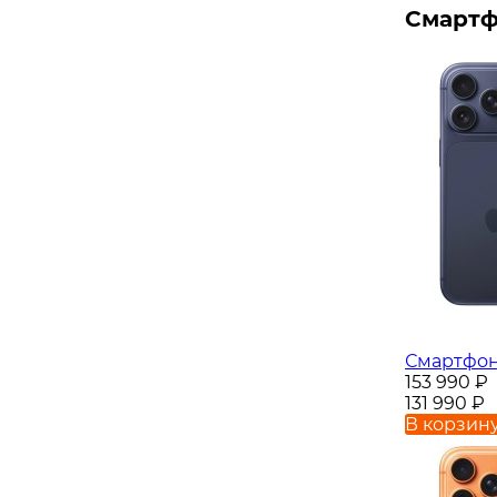
Смартф
Смартфон 
153 990
₽
131 990
₽
В корзин