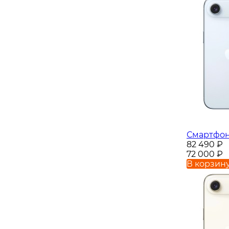
Смартфон 
82 490
₽
72 000
₽
В корзин