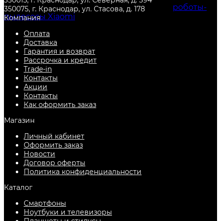
350015, г. Краснодар, ул. Северная, д. 394
недорого и другие товары из категории
роботы-
350075, г. Краснодар, ул. Стасова, д. 178
пылесосы Xiaomi
, с гарантией от производителя, и
Компания
по самой низкой цене. Всегда есть в наличии в
Оплата
городе
Краснодар
.
Доставка
Гарантия и возврат
Рассрочка и кредит
Trade-in
Контакты
Акции
Контакты
Как оформить заказ
Магазин
Личный кабинет
Оформить заказ
Новости
Договор оферты
Политика конфиденциальности
Каталог
Смартфоны
Ноутбуки и телевизоры