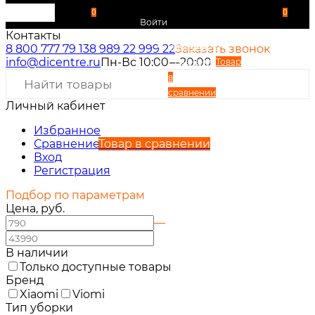
0
0
Войти
Контакты
Избранное
8 800 777 79 13
8 989 22 999 22
Заказать звонок
info@dicentre.ru
Пн-Вс 10:00—20:00
Сравнение
Товар
в
сравнении
Личный кабинет
Вход
Регистрация
Избранное
Сравнение
Товар в сравнении
Вход
Регистрация
Подбор по параметрам
Цена, руб.
—
В наличии
Только доступные товары
Бренд
Xiaomi
Viomi
Тип уборки