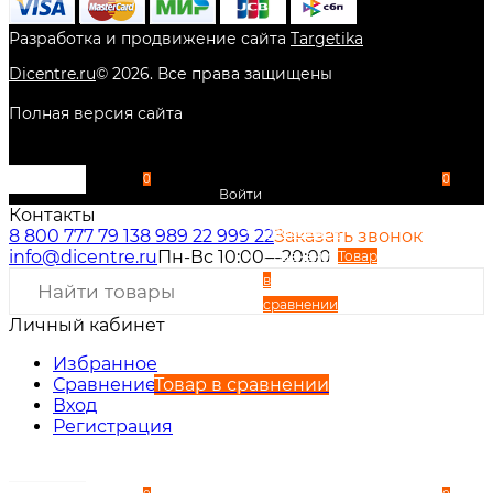
Разработка и продвижение сайта
Targetika
Dicentre.ru
©
2026
. Все права защищены
Полная версия сайта
0
0
Войти
Контакты
Избранное
8 800 777 79 13
8 989 22 999 22
Заказать звонок
info@dicentre.ru
Пн-Вс 10:00—20:00
Сравнение
Товар
в
сравнении
Личный кабинет
Вход
Регистрация
Избранное
Сравнение
Товар в сравнении
Вход
Регистрация