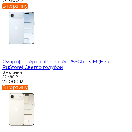
74 000
₽
В корзину
Смартфон Apple iPhone Air 256Gb eSIM (Без
RuStore) Светло голубой
В наличии
82 490
₽
72 000
₽
В корзину