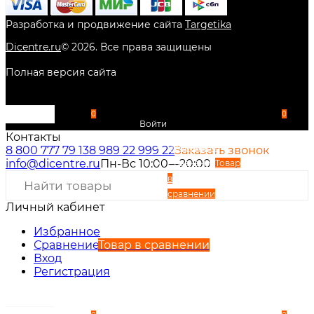
Разработка и продвижение сайта
Targetika
Dicentre.ru
©
2026
. Все права защищены
Полная версия сайта
0
0
Войти
Контакты
Избранное
8 800 777 79 13
8 989 22 999 22
Заказать звонок
info@dicentre.ru
Пн-Вс 10:00—20:00
Сравнение
Товар
в
сравнении
Личный кабинет
Вход
Регистрация
Избранное
Сравнение
Товар в сравнении
Вход
Регистрация