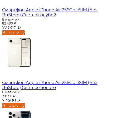
Смартфон Apple iPhone Air 256Gb eSIM (Без
RuStore) Светло голубой
В наличии
82 490
₽
72 000
₽
В корзину
Смартфон Apple iPhone Air 256Gb eSIM (Без
RuStore) Светлое золото
В наличии
79 990
₽
72 500
₽
В корзину