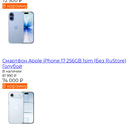
72 500
₽
В корзину
Смартфон Apple iPhone 17 256GB 1sim (Без RuStore)
Голубой
В наличии
81 990
₽
74 000
₽
В корзину