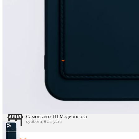
205
₽
цена в магазине
В корзину
Наличие в магазинах:
0
Показать
г. Краснодар, ул. Северная, 392:
г. Краснодар, ТК Медиаплаза:
Получить в
Краснодар
Доставка по городу сегодня
суббота, 8 августа
Доставка по городу завтра
понедельник, 10 августа
Самовывоз ул. Северная, 394
суббота, 8 августа
Самовывоз ТЦ Медиаплаза
суббота, 8 августа