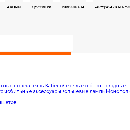
Акции
Доставка
Магазины
Рассрочка и кр
тные стекла
Чехлы
Кабели
Сетевые и беспроводные з
томобильные аксессуары
Кольцевые лампы
Моноподы
ншетов