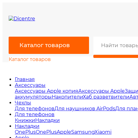
Каталог товаров
Каталог товаров
Главная
Аксессуары
Аксессуары Apple копия
Аксессуары Apple
Защи
аккумуляторы
Накопители
Хаб разветвители
Ав
Чехлы
Для телефонов
Для наушников AirPods
Для пла
Для телефонов
Книжки
Накладки
Накладки
OnePlus
OnePlus
Apple
Samsung
Xiaomi
Apple