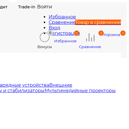
Войти
едит
Trade-in
Избранное
Сравнение
Товар в сравнении
Вход
Регистрация
0
0
0
0
Корзина
Избранное
Сравнение
Бонусы
арядные устройства
Внешние
 и стабилизаторы
Мультимедийные проекторы