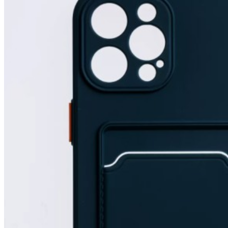
190
₽