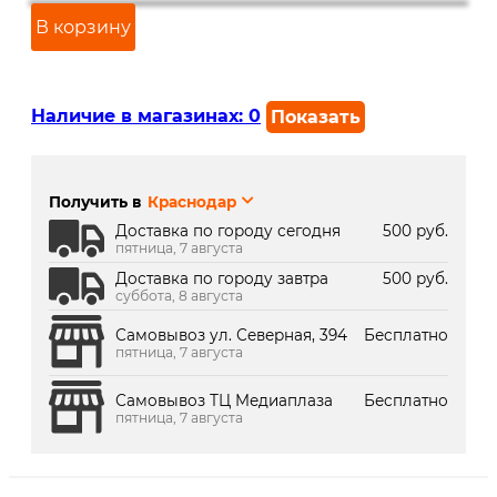
В корзину
Наличие в магазинах:
0
Показать
г. Краснодар, ул. Северная,
В наличии
392:
Получить в
Краснодар
г. Краснодар, ТК Медиаплаза:
Под заказ 2 дня
Доставка по городу сегодня
500 руб.
пятница, 7 августа
Доставка по городу завтра
500 руб.
суббота, 8 августа
Самовывоз ул. Северная, 394
Бесплатно
пятница, 7 августа
Самовывоз ТЦ Медиаплаза
Бесплатно
пятница, 7 августа