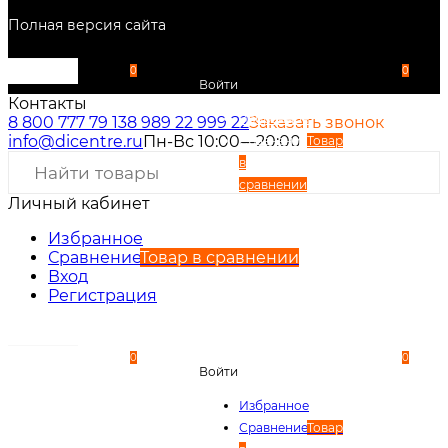
Полная версия сайта
0
0
Войти
Контакты
Избранное
8 800 777 79 13
8 989 22 999 22
Заказать звонок
info@dicentre.ru
Пн-Вс 10:00—20:00
Сравнение
Товар
в
сравнении
Личный кабинет
Вход
Регистрация
Избранное
Сравнение
Товар в сравнении
Вход
Регистрация
0
0
Войти
Избранное
Сравнение
Товар