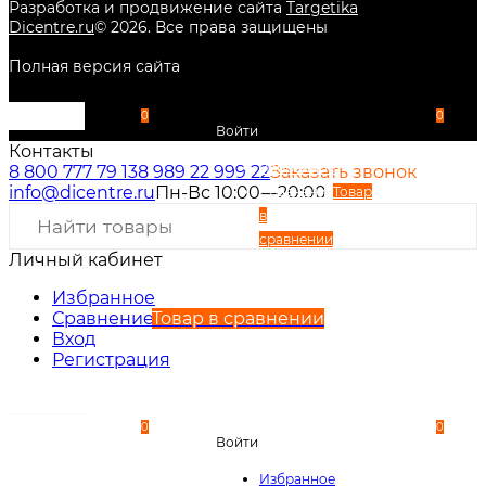
Разработка и продвижение сайта
Targetika
Dicentre.ru
©
2026
. Все права защищены
Полная версия сайта
0
0
Войти
Контакты
Избранное
8 800 777 79 13
8 989 22 999 22
Заказать звонок
info@dicentre.ru
Пн-Вс 10:00—20:00
Сравнение
Товар
в
сравнении
Личный кабинет
Вход
Регистрация
Избранное
Сравнение
Товар в сравнении
Вход
Регистрация
0
0
Войти
Избранное