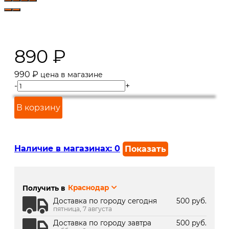
890
₽
990
₽
цена в магазине
-
+
В корзину
Наличие в магазинах:
0
Показать
г. Краснодар, ул. Северная,
Под заказ 2 дня
392:
Получить в
Краснодар
г. Краснодар, ТК Медиаплаза:
В наличии
Доставка по городу сегодня
500 руб.
пятница, 7 августа
Доставка по городу завтра
500 руб.