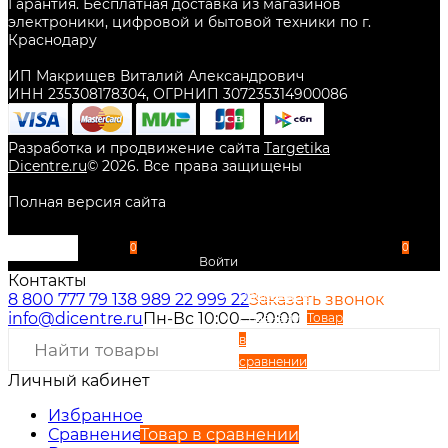
Гарантия. Бесплатная доставка из магазинов
электроники, цифровой и бытовой техники по г.
Краснодару
ИП Макрищев Виталий Александрович
ИНН 235308178304, ОГРНИП 307235314900086
Разработка и продвижение сайта
Targetika
Dicentre.ru
©
2026
. Все права защищены
Полная версия сайта
0
0
Войти
Контакты
Избранное
8 800 777 79 13
8 989 22 999 22
Заказать звонок
info@dicentre.ru
Пн-Вс 10:00—20:00
Сравнение
Товар
в
сравнении
Личный кабинет
Вход
Регистрация
Избранное
Сравнение
Товар в сравнении