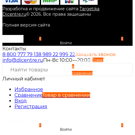
Разработка и продвижение сайта
Targetika
Dicentre.ru
©
2026
. Все права защищены
Полная версия сайта
0
0
Войти
Контакты
Избранное
8 800 777 79 13
8 989 22 999 22
Заказать звонок
info@dicentre.ru
Пн-Вс 10:00—20:00
Сравнение
Товар
в
сравнении
Личный кабинет
Вход
Регистрация
Избранное
Сравнение
Товар в сравнении
Вход
Регистрация
0
0
Войти