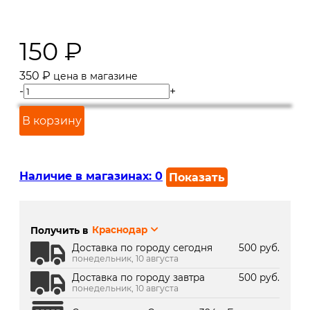
150
₽
350
₽
цена в магазине
-
+
В корзину
Наличие в магазинах:
0
Показать
г. Краснодар, ул. Северная,
Под заказ 2 дня
392:
Получить в
Краснодар
г. Краснодар, ТК Медиаплаза:
В наличии
Доставка по городу сегодня
500 руб.
понедельник, 10 августа
Доставка по городу завтра
500 руб.
понедельник, 10 августа