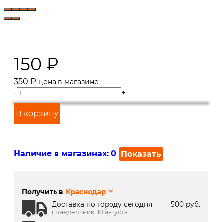
150
₽
350
₽
цена в магазине
-
+
В корзину
Наличие в магазинах:
0
Показать
г. Краснодар, ул. Северная,
В наличии
392:
Получить в
Краснодар
г. Краснодар, ТК Медиаплаза:
Под заказ 2 дня
Доставка по городу сегодня
500 руб.
понедельник, 10 августа