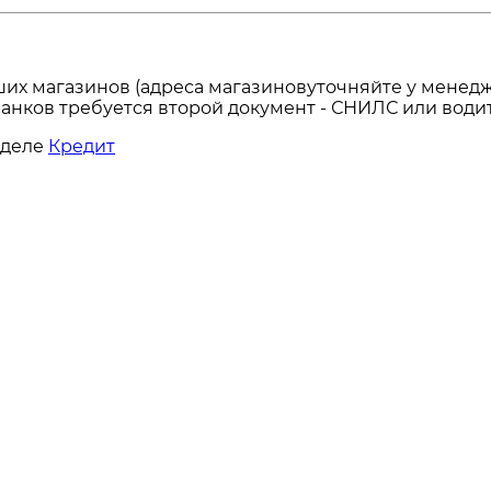
ших магазинов (адреса магазиновуточняйте у менедж
анков требуется второй документ - СНИЛС или водит
зделе
Кредит