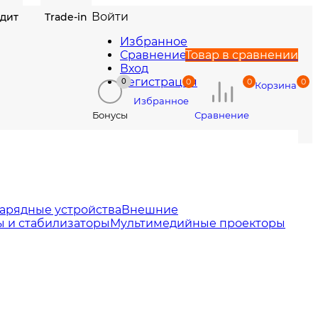
Войти
едит
Trade-in
Избранное
Сравнение
Товар в сравнении
Вход
Регистрация
0
0
0
0
Корзина
Избранное
Сравнение
Бонусы
арядные устройства
Внешние
 и стабилизаторы
Мультимедийные проекторы