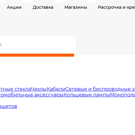
Акции
Доставка
Магазины
Рассрочка и кр
тные стекла
Чехлы
Кабели
Сетевые и беспроводные з
томобильные аксессуары
Кольцевые лампы
Моноподы
ншетов