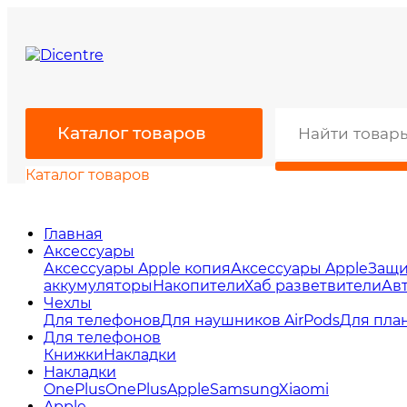
Каталог товаров
Каталог товаров
Главная
Аксессуары
Аксессуары Apple копия
Аксессуары Apple
Защи
аккумуляторы
Накопители
Хаб разветвители
Ав
Чехлы
Для телефонов
Для наушников AirPods
Для пла
Для телефонов
Книжки
Накладки
Накладки
OnePlus
OnePlus
Apple
Samsung
Xiaomi
Apple