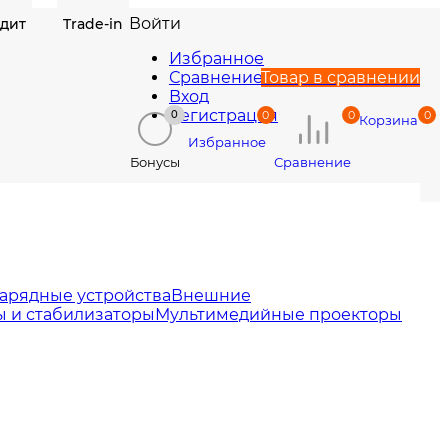
Войти
едит
Trade-in
Избранное
Сравнение
Товар в сравнении
Вход
Регистрация
0
0
0
0
Корзина
Избранное
Сравнение
Бонусы
арядные устройства
Внешние
 и стабилизаторы
Мультимедийные проекторы