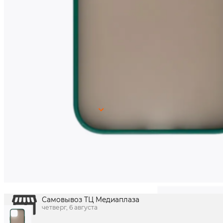
99
₽
150
₽
цена в магазине
В корзину
Наличие в магазинах:
0
Показать
г. Краснодар, ул. Северная, 392:
г. Краснодар, ТК Медиаплаза:
Получить в
Краснодар
Доставка по городу сегодня
четверг, 6 августа
Доставка по городу завтра
пятница, 7 августа
Самовывоз ул. Северная, 394
четверг, 6 августа
Самовывоз ТЦ Медиаплаза
четверг, 6 августа