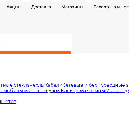
Акции
Доставка
Магазины
Рассрочка и кр
тные стекла
Чехлы
Кабели
Сетевые и беспроводные з
томобильные аксессуары
Кольцевые лампы
Моноподы
ншетов