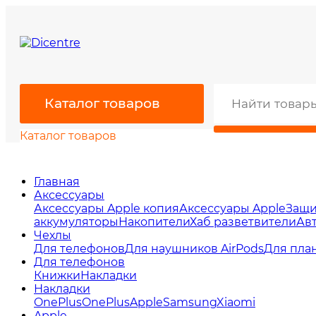
Каталог товаров
Каталог товаров
Главная
Аксессуары
Аксессуары Apple копия
Аксессуары Apple
Защи
аккумуляторы
Накопители
Хаб разветвители
Ав
Чехлы
Для телефонов
Для наушников AirPods
Для пла
Для телефонов
Книжки
Накладки
Накладки
OnePlus
OnePlus
Apple
Samsung
Xiaomi
Apple