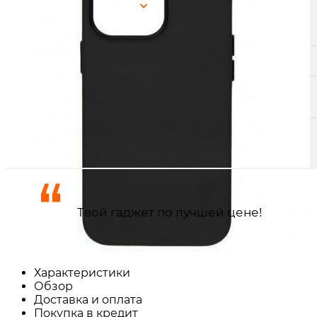
г. Краснодар, ТК Медиаплаза:
Получить в
Краснодар
Доставка по городу сегодня
пятница, 7 августа
Доставка по городу завтра
суббота, 8 августа
Самовывоз ул. Северная, 394
пятница, 7 августа
Самовывоз ТЦ Медиаплаза
пятница, 7 августа
Твой гаджет по лучшей цене!
Характеристики
Обзор
Доставка и оплата
Покупка в кредит