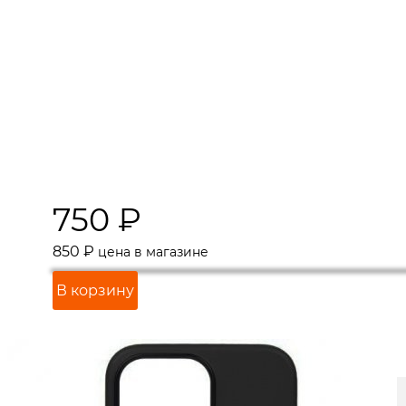
750
₽
850
₽
цена в магазине
В корзину
Наличие в магазинах:
0
Показать
г. Краснодар, ул. Северная, 392: