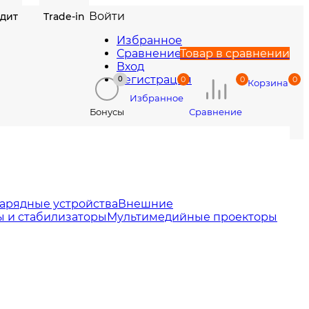
Войти
едит
Trade-in
Избранное
Сравнение
Товар в сравнении
Вход
Регистрация
0
0
0
0
Корзина
Избранное
Сравнение
Бонусы
арядные устройства
Внешние
 и стабилизаторы
Мультимедийные проекторы