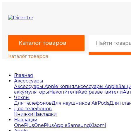
Каталог товаров
Каталог товаров
Главная
Аксессуары
Аксессуары Apple копия
Аксессуары Apple
Защи
аккумуляторы
Накопители
Хаб разветвители
Ав
Чехлы
Для телефонов
Для наушников AirPods
Для пла
Для телефонов
Книжки
Накладки
Накладки
OnePlus
OnePlus
Apple
Samsung
Xiaomi
Apple