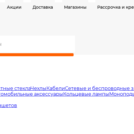
Акции
Доставка
Магазины
Рассрочка и кр
тные стекла
Чехлы
Кабели
Сетевые и беспроводные з
томобильные аксессуары
Кольцевые лампы
Моноподы
ншетов