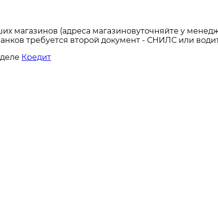
ших магазинов (адреса магазиновуточняйте у менедж
анков требуется второй документ - СНИЛС или водит
зделе
Кредит