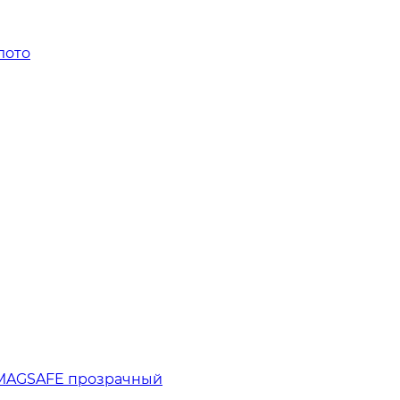
лото
D MAGSAFE прозрачный