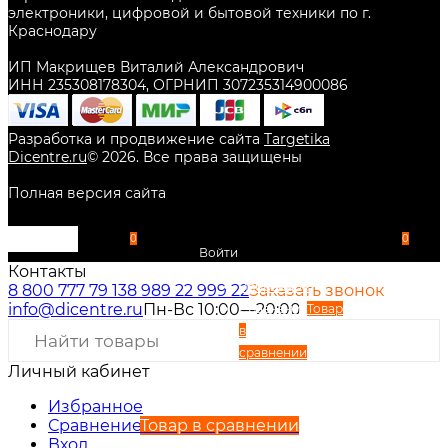
электроники, цифровой и бытовой техники по г.
Краснодару
ИП Макрищев Виталий Александрович
ИНН 235308178304, ОГРНИП 307235314900086
Разработка и продвижение сайта
Targetika
Dicentre.ru
©
2026
. Все права защищены
Полная версия сайта
0
0
Войти
Контакты
Избранное
8 800 777 79 13
8 989 22 999 22
Заказать звонок
info@dicentre.ru
Пн-Вс 10:00—20:00
Сравнение
Товар
в
сравнении
Личный кабинет
Вход
Регистрация
Избранное
Сравнение
Товар в сравнении
Вход