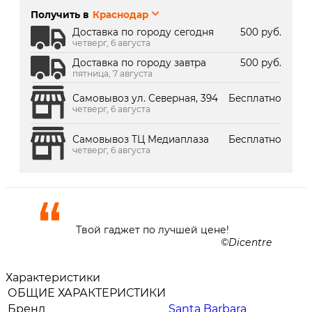
392:
Получить в
Краснодар
г. Краснодар, ТК Медиаплаза:
В наличии
Доставка по городу сегодня
500 руб.
четверг, 6 августа
Доставка по городу завтра
500 руб.
пятница, 7 августа
Самовывоз ул. Северная, 394
Бесплатно
четверг, 6 августа
Самовывоз ТЦ Медиаплаза
Бесплатно
четверг, 6 августа
Твой гаджет по лучшей цене!
Dicentre
Характеристики
ОБЩИЕ ХАРАКТЕРИСТИКИ
Бренд
Santa Barbara