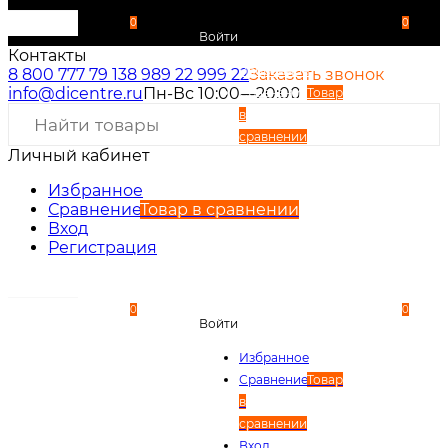
0
0
Войти
Контакты
Избранное
8 800 777 79 13
8 989 22 999 22
Заказать звонок
info@dicentre.ru
Пн-Вс 10:00—20:00
Сравнение
Товар
в
сравнении
Личный кабинет
Вход
Регистрация
Избранное
Сравнение
Товар в сравнении
Вход
Регистрация
0
0
Войти
Избранное
Сравнение
Товар
в
сравнении
Вход