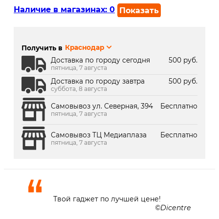
Наличие в магазинах:
0
Показать
г. Краснодар, ул. Северная,
В наличии
392:
Получить в
Краснодар
г. Краснодар, ТК Медиаплаза:
Под заказ 2 дня
Доставка по городу сегодня
500 руб.
пятница, 7 августа
Доставка по городу завтра
500 руб.
суббота, 8 августа
Самовывоз ул. Северная, 394
Бесплатно
пятница, 7 августа
Самовывоз ТЦ Медиаплаза
Бесплатно
пятница, 7 августа
Твой гаджет по лучшей цене!
Dicentre