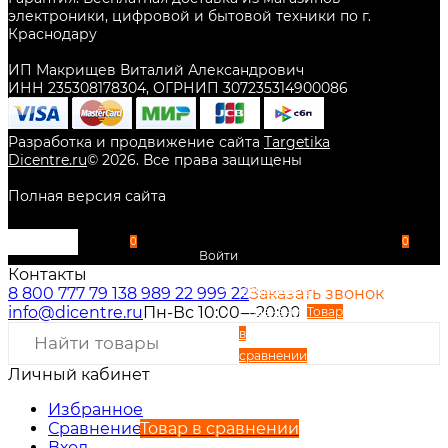
электроники, цифровой и бытовой техники по г.
Краснодару
ИП Макрищев Виталий Александрович
ИНН 235308178304, ОГРНИП 307235314900086
Разработка и продвижение сайта
Targetika
Dicentre.ru
©
2026
. Все права защищены
Полная версия сайта
0
0
Войти
Контакты
Избранное
8 800 777 79 13
8 989 22 999 22
Заказать звонок
info@dicentre.ru
Пн-Вс 10:00—20:00
Сравнение
Товар
в
сравнении
Личный кабинет
Вход
Регистрация
Избранное
Сравнение
Товар в сравнении
Вход