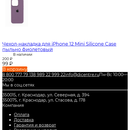
Чехол-накладка для iPhone 12 Mini Silicone Case
пыльно фиолетовый
В наличии
200
₽
99
₽
В корзину
8 800 777 79 13
8 989 22 999 22
info@dicentre.ru
Пн-Вс 10:00—
20:00
Мы в соц.сетях
350015, г. Краснодар, ул. Северная, д. 394
350075, г. Краснодар, ул. Стасова, д. 178
Компания
Оплата
Доставка
Гарантия и возврат