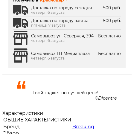
Получить в
Краснодар
г. Краснодар, ТК Медиаплаза:
В наличии
Доставка по городу сегодня
500 руб.
четверг, 6 августа
Доставка по городу завтра
500 руб.
пятница, 7 августа
Самовывоз ул. Северная, 394
Бесплатно
четверг, 6 августа
Самовывоз ТЦ Медиаплаза
Бесплатно
четверг, 6 августа
Твой гаджет по лучшей цене!
Dicentre
Характеристики
ОБЩИЕ ХАРАКТЕРИСТИКИ
Бренд
Breaking
Обзор