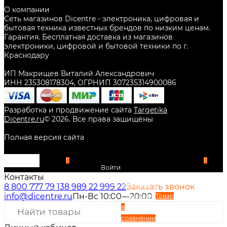
О компании
Сеть магазинов Dicentre - электроника, цифровая и
бытовая техника известных брендов по низким ценам.
Гарантия. Бесплатная доставка из магазинов
электроники, цифровой и бытовой техники по г.
Краснодару
ИП Макрищев Виталий Александрович
ИНН 235308178304, ОГРНИП 307235314900086
Разработка и продвижение сайта
Targetika
Dicentre.ru
©
2026
. Все права защищены
Полная версия сайта
0
0
Войти
Контакты
Избранное
8 800 777 79 13
8 989 22 999 22
Заказать звонок
info@dicentre.ru
Пн-Вс 10:00—20:00
Сравнение
Товар
в
сравнении