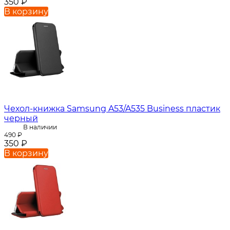
350
₽
В корзину
Чехол-книжка Samsung A53/A535 Business пластик
черный
В наличии
490
₽
350
₽
В корзину