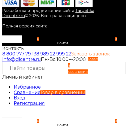
Разработка и продвижение сайта
Targetika
Dicentre.ru
©
2026
. Все права защищены
Полная версия сайта
0
0
Войти
Контакты
Избранное
8 800 777 79 13
8 989 22 999 22
Заказать звонок
info@dicentre.ru
Пн-Вс 10:00—20:00
Сравнение
Товар
в
сравнении
Личный кабинет
Вход
Регистрация
Избранное
Сравнение
Товар в сравнении
Вход
Регистрация
0
0
Войти