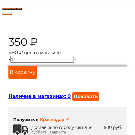
350
₽
490
₽
цена в магазине
-
+
В корзину
Наличие в магазинах:
0
Показать
г. Краснодар, ул. Северная,
В наличии
392:
Получить в
Краснодар
г. Краснодар, ТК Медиаплаза:
В наличии
Доставка по городу сегодня
500 руб.
суббота, 8 августа