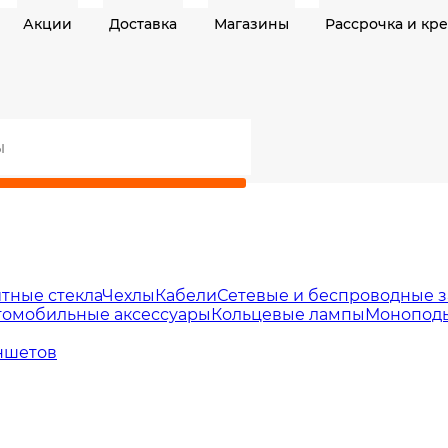
Акции
Доставка
Магазины
Рассрочка и кр
тные стекла
Чехлы
Кабели
Сетевые и беспроводные з
томобильные аксессуары
Кольцевые лампы
Моноподы
ншетов