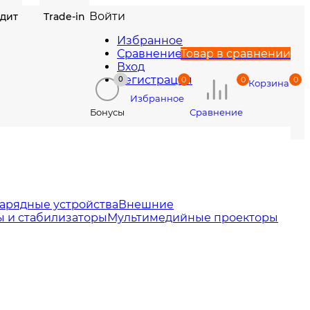
Войти
едит
Trade-in
Избранное
Сравнение
Товар в сравнении
Вход
Регистрация
0
0
0
0
Корзина
Избранное
Сравнение
Бонусы
арядные устройства
Внешние
 и стабилизаторы
Мультимедийные проекторы