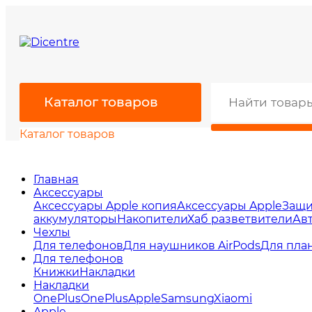
Каталог товаров
Каталог товаров
Главная
Аксессуары
Аксессуары Apple копия
Аксессуары Apple
Защи
аккумуляторы
Накопители
Хаб разветвители
Ав
Чехлы
Для телефонов
Для наушников AirPods
Для пла
Для телефонов
Книжки
Накладки
Накладки
OnePlus
OnePlus
Apple
Samsung
Xiaomi
Apple