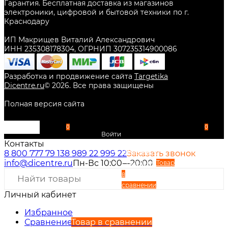
Гарантия. Бесплатная доставка из магазинов
электроники, цифровой и бытовой техники по г.
Краснодару
ИП Макрищев Виталий Александрович
ИНН 235308178304, ОГРНИП 307235314900086
Разработка и продвижение сайта
Targetika
Dicentre.ru
©
2026
. Все права защищены
Полная версия сайта
0
0
Войти
Контакты
Избранное
8 800 777 79 13
8 989 22 999 22
Заказать звонок
info@dicentre.ru
Пн-Вс 10:00—20:00
Сравнение
Товар
в
сравнении
Личный кабинет
Вход
Регистрация
Избранное
Сравнение
Товар в сравнении