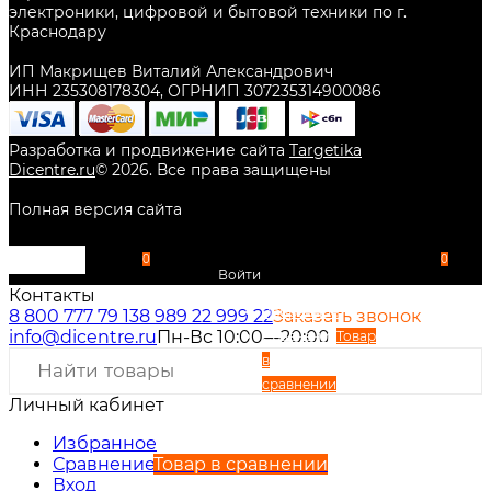
электроники, цифровой и бытовой техники по г.
Краснодару
ИП Макрищев Виталий Александрович
ИНН 235308178304, ОГРНИП 307235314900086
Разработка и продвижение сайта
Targetika
Dicentre.ru
©
2026
. Все права защищены
Полная версия сайта
0
0
Войти
Контакты
Избранное
8 800 777 79 13
8 989 22 999 22
Заказать звонок
info@dicentre.ru
Пн-Вс 10:00—20:00
Сравнение
Товар
в
сравнении
Личный кабинет
Вход
Регистрация
Избранное
Сравнение
Товар в сравнении
Вход