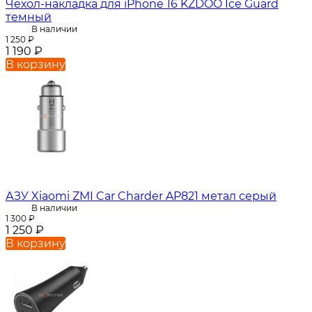
Чехол-накладка для iPhone 16 KZDOO Ice Guard
темный
В наличии
1 250
₽
1 190
₽
В корзину
АЗУ Xiaomi ZMI Car Charder AP821 метал серый
В наличии
1 300
₽
1 250
₽
В корзину