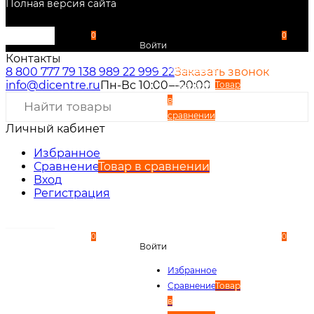
Полная версия сайта
0
0
Войти
Контакты
Избранное
8 800 777 79 13
8 989 22 999 22
Заказать звонок
info@dicentre.ru
Пн-Вс 10:00—20:00
Сравнение
Товар
в
сравнении
Личный кабинет
Вход
Регистрация
Избранное
Сравнение
Товар в сравнении
Вход
Регистрация
0
0
Войти
Избранное
Сравнение
Товар
в