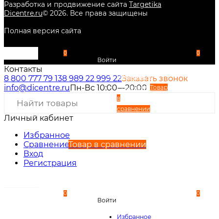
Разработка и продвижение сайта
Targetika
Dicentre.ru
©
2026
. Все права защищены
Полная версия сайта
0
0
Войти
Контакты
Избранное
8 800 777 79 13
8 989 22 999 22
Заказать звонок
info@dicentre.ru
Пн-Вс 10:00—20:00
Сравнение
Товар
в
сравнении
Личный кабинет
Вход
Регистрация
Избранное
Сравнение
Товар в сравнении
Вход
Регистрация
0
0
Войти
Избранное