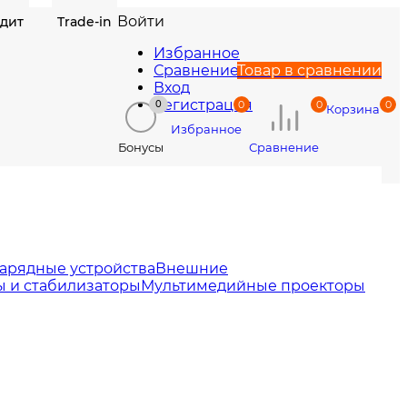
Войти
едит
Trade-in
Избранное
Сравнение
Товар в сравнении
Вход
Регистрация
0
0
0
0
Корзина
Избранное
Сравнение
Бонусы
арядные устройства
Внешние
 и стабилизаторы
Мультимедийные проекторы