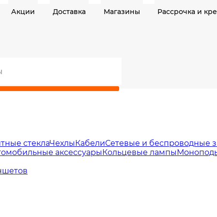
Акции
Доставка
Магазины
Рассрочка и кр
тные стекла
Чехлы
Кабели
Сетевые и беспроводные з
томобильные аксессуары
Кольцевые лампы
Моноподы
ншетов