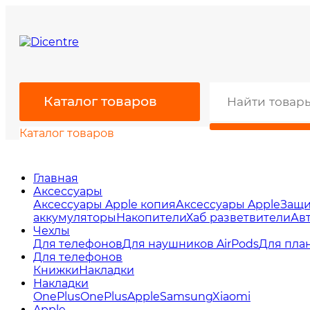
Каталог товаров
Каталог товаров
Главная
Аксессуары
Аксессуары Apple копия
Аксессуары Apple
Защи
аккумуляторы
Накопители
Хаб разветвители
Ав
Чехлы
Для телефонов
Для наушников AirPods
Для пла
Для телефонов
Книжки
Накладки
Накладки
OnePlus
OnePlus
Apple
Samsung
Xiaomi
Apple