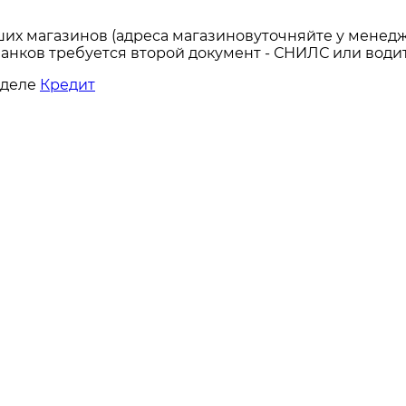
ших магазинов (адреса магазиновуточняйте у менедж
анков требуется второй документ - СНИЛС или водит
зделе
Кредит